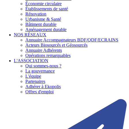
Économie circulaire
Établissements de santé
Rénovation
Urbanisme & Santé
Bâtiment durable
Aménagement durable
NOS RÉSEAUX
Annuaire Accompagnateurs BDF/QDF/ECRAINS
Acteurs Biosourcés et Géosourcés
Annuaire Adhérents
Opérations remarquables
L'ASSOCIATION
Qui sommes-nous ?
La gouvernance
L'équipe
Partenaires
Adhérer à Ekopolis
Offres d'emploi