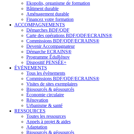
Ekopolis, organisme de formation
Bâtiment durable
Aménagement durable
Financez votre formation
ACCOMPAGNEMENTS
Démarches BDF/QDF
Carte des opérations BDF/QDF/ECRAINS®
Commissions BDF/QDF/ECRAINS®
Devenir Accompagnateur
Démarche ECRAINS®
Programme ÉduRénov
Dispositif PENSÉE+
ÉVÉNEMENTS
Tous les évènements
Commissions BDF/QDF/ECRAINS®
Visites de sites exemplaires
Biosourcés & géosourcés
Économie circulaire
Rénovation
Urbanisme & santé
RESSOURCES
Toutes les ressources
Appels à projet & aides
Adaptation
Biosourcés & géosourcés