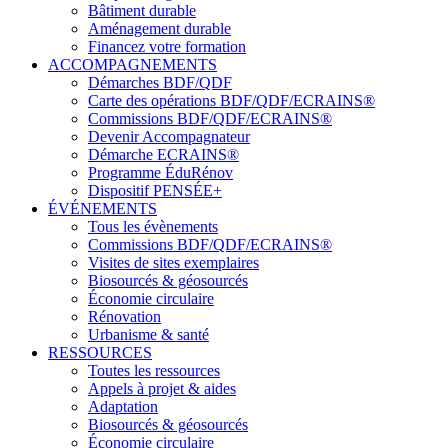
Bâtiment durable
Aménagement durable
Financez votre formation
ACCOMPAGNEMENTS
Démarches BDF/QDF
Carte des opérations BDF/QDF/ECRAINS®
Commissions BDF/QDF/ECRAINS®
Devenir Accompagnateur
Démarche ECRAINS®
Programme ÉduRénov
Dispositif PENSÉE+
ÉVÉNEMENTS
Tous les évènements
Commissions BDF/QDF/ECRAINS®
Visites de sites exemplaires
Biosourcés & géosourcés
Économie circulaire
Rénovation
Urbanisme & santé
RESSOURCES
Toutes les ressources
Appels à projet & aides
Adaptation
Biosourcés & géosourcés
Économie circulaire