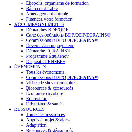
Ekopolis, organisme de formation
Bâtiment durable
Aménagement durable
Financez votre formation
ACCOMPAGNEMENTS
Démarches BDF/QDF
Carte des opérations BDF/QDF/ECRAINS®
Commissions BDF/QDF/ECRAINS®
Devenir Accompagnateur
Démarche ECRAINS®
Programme ÉduRénov
Dispositif PENSÉE+
ÉVÉNEMENTS
Tous les évènements
Commissions BDF/QDF/ECRAINS®
Visites de sites exemplaires
Biosourcés & géosourcés
Économie circulaire
Rénovation
Urbanisme & santé
RESSOURCES
Toutes les ressources
Appels à projet & aides
Adaptation
Biosourcés & géosourcés