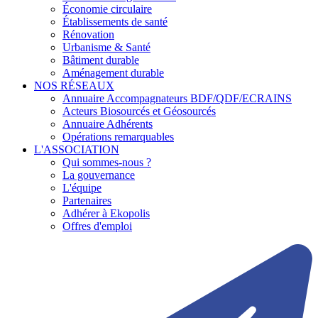
Économie circulaire
Établissements de santé
Rénovation
Urbanisme & Santé
Bâtiment durable
Aménagement durable
NOS RÉSEAUX
Annuaire Accompagnateurs BDF/QDF/ECRAINS
Acteurs Biosourcés et Géosourcés
Annuaire Adhérents
Opérations remarquables
L'ASSOCIATION
Qui sommes-nous ?
La gouvernance
L'équipe
Partenaires
Adhérer à Ekopolis
Offres d'emploi