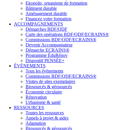
Ekopolis, organisme de formation
Bâtiment durable
Aménagement durable
Financez votre formation
ACCOMPAGNEMENTS
Démarches BDF/QDF
Carte des opérations BDF/QDF/ECRAINS®
Commissions BDF/QDF/ECRAINS®
Devenir Accompagnateur
Démarche ECRAINS®
Programme ÉduRénov
Dispositif PENSÉE+
ÉVÉNEMENTS
Tous les évènements
Commissions BDF/QDF/ECRAINS®
Visites de sites exemplaires
Biosourcés & géosourcés
Économie circulaire
Rénovation
Urbanisme & santé
RESSOURCES
Toutes les ressources
Appels à projet & aides
Adaptation
Biosourcés & géosourcés