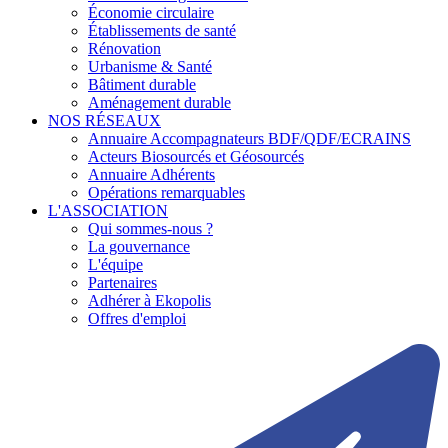
Économie circulaire
Établissements de santé
Rénovation
Urbanisme & Santé
Bâtiment durable
Aménagement durable
NOS RÉSEAUX
Annuaire Accompagnateurs BDF/QDF/ECRAINS
Acteurs Biosourcés et Géosourcés
Annuaire Adhérents
Opérations remarquables
L'ASSOCIATION
Qui sommes-nous ?
La gouvernance
L'équipe
Partenaires
Adhérer à Ekopolis
Offres d'emploi