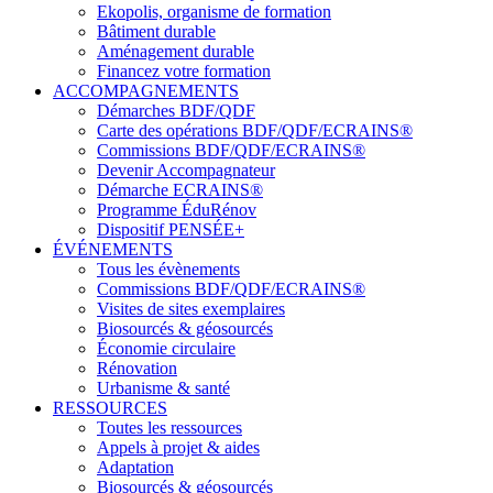
Ekopolis, organisme de formation
Bâtiment durable
Aménagement durable
Financez votre formation
ACCOMPAGNEMENTS
Démarches BDF/QDF
Carte des opérations BDF/QDF/ECRAINS®
Commissions BDF/QDF/ECRAINS®
Devenir Accompagnateur
Démarche ECRAINS®
Programme ÉduRénov
Dispositif PENSÉE+
ÉVÉNEMENTS
Tous les évènements
Commissions BDF/QDF/ECRAINS®
Visites de sites exemplaires
Biosourcés & géosourcés
Économie circulaire
Rénovation
Urbanisme & santé
RESSOURCES
Toutes les ressources
Appels à projet & aides
Adaptation
Biosourcés & géosourcés