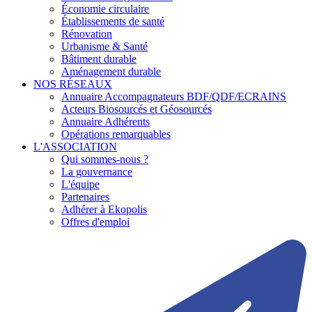
Économie circulaire
Établissements de santé
Rénovation
Urbanisme & Santé
Bâtiment durable
Aménagement durable
NOS RÉSEAUX
Annuaire Accompagnateurs BDF/QDF/ECRAINS
Acteurs Biosourcés et Géosourcés
Annuaire Adhérents
Opérations remarquables
L'ASSOCIATION
Qui sommes-nous ?
La gouvernance
L'équipe
Partenaires
Adhérer à Ekopolis
Offres d'emploi