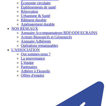
Économie circulaire
Établissements de santé
Rénovation
Urbanisme & Santé
Bâtiment durable
Aménagement durable
NOS RÉSEAUX
Annuaire Accompagnateurs BDF/QDF/ECRAINS
Acteurs Biosourcés et Géosourcés
Annuaire Adhérents
Opérations remarquables
L'ASSOCIATION
Qui sommes-nous ?
La gouvernance
L'équipe
Partenaires
Adhérer à Ekopolis
Offres d'emploi