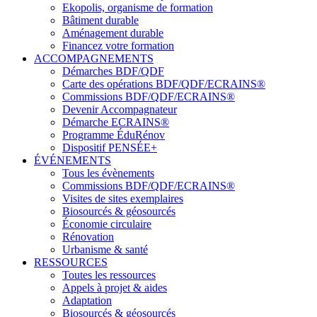
Ekopolis, organisme de formation
Bâtiment durable
Aménagement durable
Financez votre formation
ACCOMPAGNEMENTS
Démarches BDF/QDF
Carte des opérations BDF/QDF/ECRAINS®
Commissions BDF/QDF/ECRAINS®
Devenir Accompagnateur
Démarche ECRAINS®
Programme ÉduRénov
Dispositif PENSÉE+
ÉVÉNEMENTS
Tous les évènements
Commissions BDF/QDF/ECRAINS®
Visites de sites exemplaires
Biosourcés & géosourcés
Économie circulaire
Rénovation
Urbanisme & santé
RESSOURCES
Toutes les ressources
Appels à projet & aides
Adaptation
Biosourcés & géosourcés