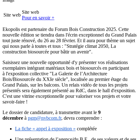
Site web
Site web
Pour en savoir +
Ekopolis est partenaire du Forum Bois Construction 2025. Cette
nouvelle édition se tiendra dans l'écrin exceptionnel du Grand Palais
tout juste rénové, du 26 au 28 février. Et il aura pour thème un sujet
qui nous parle à toutes et tous : "Stratégie climat 2050, La
construction biosourcée pour bâtir un avenir".
Saisissez une nouvelle opportunité d'y présenter vos réalisations
exemplaires intégrant matériaux bois et biosourcés en participant
à l'exposition collective "La Galerie de l’Architecture
Bois/Biosourcée du XXIe siècle", localisée au premier étage du
Grand Palais, sur les balcons. Un relais vidéo de tous les projets
présentés sera également présenté au RdC, dans le hall d'exposition.
C'est une vitrine exceptionnelle pour valoriser vos projets et votre
savoir-faire !
Le dossier de candidature, à transmettre avant le
9
décembre
à
pgm@nvbcom.fr
,
devra comprendre :
La fiche « appel à exposition »
complétée
Une présentation de l’agence/du B.E., de ses valeurs et de ses