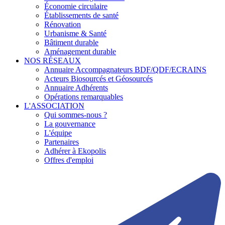
Économie circulaire
Établissements de santé
Rénovation
Urbanisme & Santé
Bâtiment durable
Aménagement durable
NOS RÉSEAUX
Annuaire Accompagnateurs BDF/QDF/ECRAINS
Acteurs Biosourcés et Géosourcés
Annuaire Adhérents
Opérations remarquables
L'ASSOCIATION
Qui sommes-nous ?
La gouvernance
L'équipe
Partenaires
Adhérer à Ekopolis
Offres d'emploi