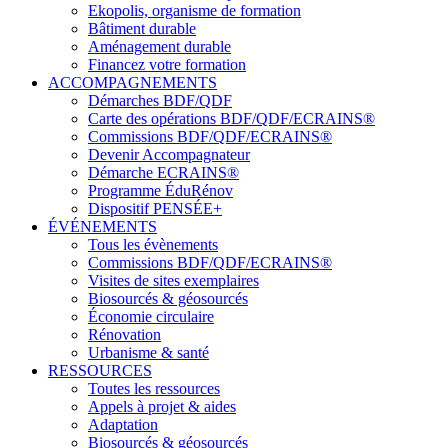
Ekopolis, organisme de formation
Bâtiment durable
Aménagement durable
Financez votre formation
ACCOMPAGNEMENTS
Démarches BDF/QDF
Carte des opérations BDF/QDF/ECRAINS®
Commissions BDF/QDF/ECRAINS®
Devenir Accompagnateur
Démarche ECRAINS®
Programme ÉduRénov
Dispositif PENSÉE+
ÉVÉNEMENTS
Tous les évènements
Commissions BDF/QDF/ECRAINS®
Visites de sites exemplaires
Biosourcés & géosourcés
Économie circulaire
Rénovation
Urbanisme & santé
RESSOURCES
Toutes les ressources
Appels à projet & aides
Adaptation
Biosourcés & géosourcés