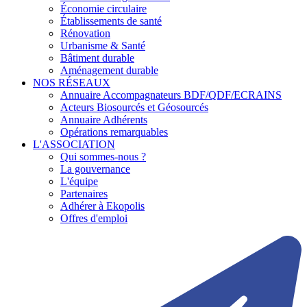
Économie circulaire
Établissements de santé
Rénovation
Urbanisme & Santé
Bâtiment durable
Aménagement durable
NOS RÉSEAUX
Annuaire Accompagnateurs BDF/QDF/ECRAINS
Acteurs Biosourcés et Géosourcés
Annuaire Adhérents
Opérations remarquables
L'ASSOCIATION
Qui sommes-nous ?
La gouvernance
L'équipe
Partenaires
Adhérer à Ekopolis
Offres d'emploi