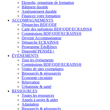
Ekopolis, organisme de formation
Bâtiment durable
Aménagement durable
Financez votre formation
ACCOMPAGNEMENTS
Démarches BDF/QDF
Carte des opérations BDF/QDF/ECRAINS®
Commissions BDF/QDF/ECRAINS®
Devenir Accompagnateur
Démarche ECRAINS®
Programme ÉduRénov
Dispositif PENSÉE+
ÉVÉNEMENTS
Tous les évènements
Commissions BDF/QDF/ECRAINS®
Visites de sites exemplaires
Biosourcés & géosourcés
Économie circulaire
Rénovation
Urbanisme & santé
RESSOURCES
Toutes les ressources
Appels à projet & aides
Adaptation
Biosourcés & géosourcés