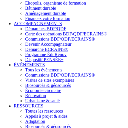
Ekopolis, organisme de formation
Bâtiment durable
Aménagement durable
Financez votre formation
ACCOMPAGNEMENTS
Démarches BDF/QDF
Carte des opérations BDF/QDF/ECRAINS®
Commissions BDF/QDF/ECRAINS®
Devenir Accompagnateur
Démarche ECRAINS®
Programme ÉduRénov
Dispositif PENSÉE+
ÉVÉNEMENTS
Tous les évènements
Commissions BDF/QDF/ECRAINS®
Visites de sites exemplaires
Biosourcés & géosourcés
Économie circulaire
Rénovation
Urbanisme & santé
RESSOURCES
Toutes les ressources
Appels à projet & aides
Adaptation
Biosourcés & géosourcés