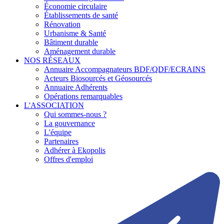
Économie circulaire
Établissements de santé
Rénovation
Urbanisme & Santé
Bâtiment durable
Aménagement durable
NOS RÉSEAUX
Annuaire Accompagnateurs BDF/QDF/ECRAINS
Acteurs Biosourcés et Géosourcés
Annuaire Adhérents
Opérations remarquables
L'ASSOCIATION
Qui sommes-nous ?
La gouvernance
L'équipe
Partenaires
Adhérer à Ekopolis
Offres d'emploi