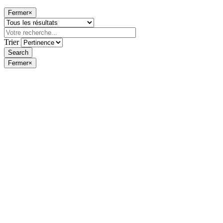
Fermer
×
Trier
Fermer
×