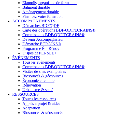
Ekopolis, organisme de formation
Bâtiment durable
Aménagement durable
Financez votre formation
ACCOMPAGNEMENTS
Démarches BDF/QDF
Carte des opérations BDF/QDF/ECRAINS®
Commissions BDF/QDF/ECRAINS®
Devenir Accompagnateur
Démarche ECRAINS®
Programme ÉduRénov
Dispositif PENSÉE+
ÉVÉNEMENTS
Tous les évènements
Commissions BDF/QDF/ECRAINS®
Visites de sites exemplaires
Biosourcés & géosourcés
Économie circulaire
Rénovation
Urbanisme & santé
RESSOURCES
Toutes les ressources
Appels à projet & aides
Adaptation
Biosourcés & géosourcés