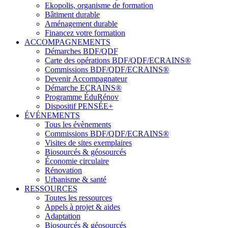
Ekopolis, organisme de formation
Bâtiment durable
Aménagement durable
Financez votre formation
ACCOMPAGNEMENTS
Démarches BDF/QDF
Carte des opérations BDF/QDF/ECRAINS®
Commissions BDF/QDF/ECRAINS®
Devenir Accompagnateur
Démarche ECRAINS®
Programme ÉduRénov
Dispositif PENSÉE+
ÉVÉNEMENTS
Tous les évènements
Commissions BDF/QDF/ECRAINS®
Visites de sites exemplaires
Biosourcés & géosourcés
Économie circulaire
Rénovation
Urbanisme & santé
RESSOURCES
Toutes les ressources
Appels à projet & aides
Adaptation
Biosourcés & géosourcés