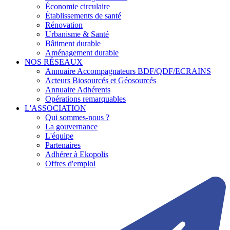
Économie circulaire
Établissements de santé
Rénovation
Urbanisme & Santé
Bâtiment durable
Aménagement durable
NOS RÉSEAUX
Annuaire Accompagnateurs BDF/QDF/ECRAINS
Acteurs Biosourcés et Géosourcés
Annuaire Adhérents
Opérations remarquables
L'ASSOCIATION
Qui sommes-nous ?
La gouvernance
L'équipe
Partenaires
Adhérer à Ekopolis
Offres d'emploi