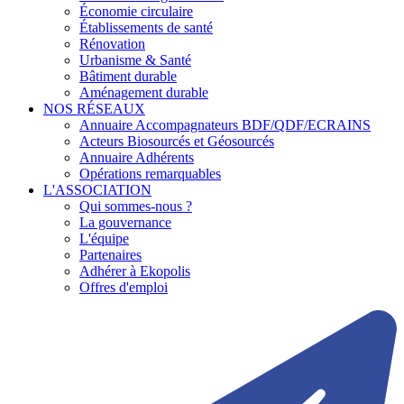
Économie circulaire
Établissements de santé
Rénovation
Urbanisme & Santé
Bâtiment durable
Aménagement durable
NOS RÉSEAUX
Annuaire Accompagnateurs BDF/QDF/ECRAINS
Acteurs Biosourcés et Géosourcés
Annuaire Adhérents
Opérations remarquables
L'ASSOCIATION
Qui sommes-nous ?
La gouvernance
L'équipe
Partenaires
Adhérer à Ekopolis
Offres d'emploi