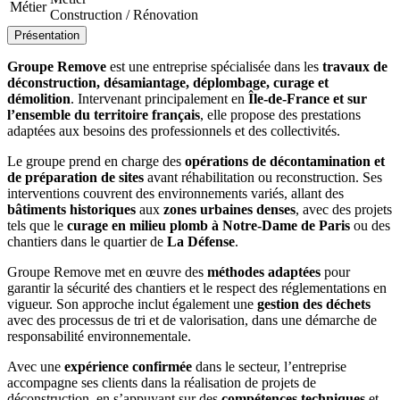
Métier
Construction / Rénovation
Présentation
Groupe Remove
est une entreprise spécialisée dans les
travaux de
déconstruction, désamiantage, déplombage, curage et
démolition
. Intervenant principalement en
Île-de-France et sur
l’ensemble du territoire français
, elle propose des prestations
adaptées aux besoins des professionnels et des collectivités.
Le groupe prend en charge des
opérations de décontamination et
de préparation de sites
avant réhabilitation ou reconstruction. Ses
interventions couvrent des environnements variés, allant des
bâtiments historiques
aux
zones urbaines denses
, avec des projets
tels que le
curage en milieu plomb à Notre-Dame de Paris
ou des
chantiers dans le quartier de
La Défense
.
Groupe Remove met en œuvre des
méthodes adaptées
pour
garantir la sécurité des chantiers et le respect des réglementations en
vigueur. Son approche inclut également une
gestion des déchets
avec des processus de tri et de valorisation, dans une démarche de
responsabilité environnementale.
Avec une
expérience confirmée
dans le secteur, l’entreprise
accompagne ses clients dans la réalisation de projets de
déconstruction, en s’appuyant sur des
compétences techniques
et