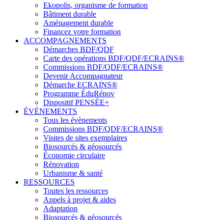
Ekopolis, organisme de formation
Bâtiment durable
Aménagement durable
Financez votre formation
ACCOMPAGNEMENTS
Démarches BDF/QDF
Carte des opérations BDF/QDF/ECRAINS®
Commissions BDF/QDF/ECRAINS®
Devenir Accompagnateur
Démarche ECRAINS®
Programme ÉduRénov
Dispositif PENSÉE+
ÉVÉNEMENTS
Tous les évènements
Commissions BDF/QDF/ECRAINS®
Visites de sites exemplaires
Biosourcés & géosourcés
Économie circulaire
Rénovation
Urbanisme & santé
RESSOURCES
Toutes les ressources
Appels à projet & aides
Adaptation
Biosourcés & géosourcés