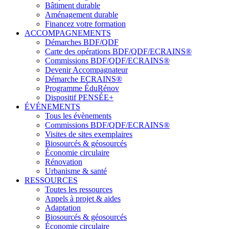
Bâtiment durable
Aménagement durable
Financez votre formation
ACCOMPAGNEMENTS
Démarches BDF/QDF
Carte des opérations BDF/QDF/ECRAINS®
Commissions BDF/QDF/ECRAINS®
Devenir Accompagnateur
Démarche ECRAINS®
Programme ÉduRénov
Dispositif PENSÉE+
ÉVÉNEMENTS
Tous les évènements
Commissions BDF/QDF/ECRAINS®
Visites de sites exemplaires
Biosourcés & géosourcés
Économie circulaire
Rénovation
Urbanisme & santé
RESSOURCES
Toutes les ressources
Appels à projet & aides
Adaptation
Biosourcés & géosourcés
Économie circulaire