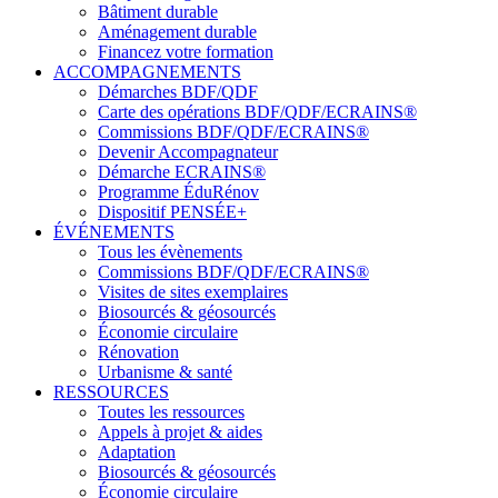
Bâtiment durable
Aménagement durable
Financez votre formation
ACCOMPAGNEMENTS
Démarches BDF/QDF
Carte des opérations BDF/QDF/ECRAINS®
Commissions BDF/QDF/ECRAINS®
Devenir Accompagnateur
Démarche ECRAINS®
Programme ÉduRénov
Dispositif PENSÉE+
ÉVÉNEMENTS
Tous les évènements
Commissions BDF/QDF/ECRAINS®
Visites de sites exemplaires
Biosourcés & géosourcés
Économie circulaire
Rénovation
Urbanisme & santé
RESSOURCES
Toutes les ressources
Appels à projet & aides
Adaptation
Biosourcés & géosourcés
Économie circulaire