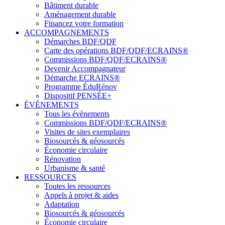
Bâtiment durable
Aménagement durable
Financez votre formation
ACCOMPAGNEMENTS
Démarches BDF/QDF
Carte des opérations BDF/QDF/ECRAINS®
Commissions BDF/QDF/ECRAINS®
Devenir Accompagnateur
Démarche ECRAINS®
Programme ÉduRénov
Dispositif PENSÉE+
ÉVÉNEMENTS
Tous les évènements
Commissions BDF/QDF/ECRAINS®
Visites de sites exemplaires
Biosourcés & géosourcés
Économie circulaire
Rénovation
Urbanisme & santé
RESSOURCES
Toutes les ressources
Appels à projet & aides
Adaptation
Biosourcés & géosourcés
Économie circulaire