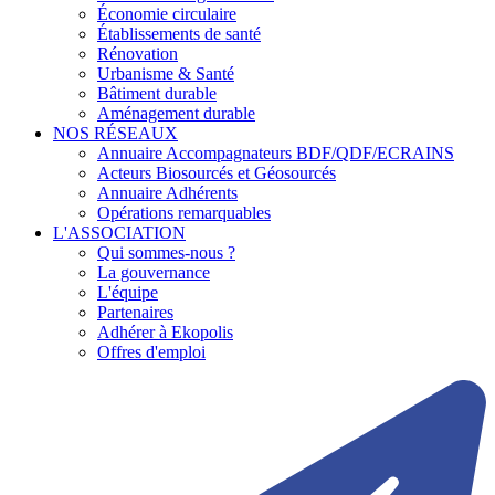
Économie circulaire
Établissements de santé
Rénovation
Urbanisme & Santé
Bâtiment durable
Aménagement durable
NOS RÉSEAUX
Annuaire Accompagnateurs BDF/QDF/ECRAINS
Acteurs Biosourcés et Géosourcés
Annuaire Adhérents
Opérations remarquables
L'ASSOCIATION
Qui sommes-nous ?
La gouvernance
L'équipe
Partenaires
Adhérer à Ekopolis
Offres d'emploi