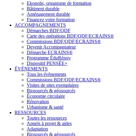
Ekopolis, organisme de formation
Bâtiment durable
Aménagement durable
Financez votre formation
ACCOMPAGNEMENTS
Démarches BDF/QDF
Carte des opérations BDF/QDF/ECRAINS®
Commissions BDF/QDF/ECRAINS®
Devenir Accompagnateur
Démarche ECRAINS®
Programme ÉduRénov
Dispositif PENSÉE+
ÉVÉNEMENTS
Tous les évènements
Commissions BDF/QDF/ECRAINS®
Visites de sites exemplaires
Biosourcés & géosourcés
Économie circulaire
Rénovation
Urbanisme & santé
RESSOURCES
Toutes les ressources
Appels à projet & aides
Adaptation
Biosourcés & géosourcés