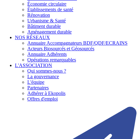
Économie circulaire
Établissements de santé
Rénovation
Urbanisme & Santé
Bâtiment durable
Aménagement durable
NOS RÉSEAUX
Annuaire Accompagnateurs BDF/QDF/ECRAINS
Acteurs Biosourcés et Géosourcés
Annuaire Adhérents
Opérations remarquables
L'ASSOCIATION
Qui sommes-nous ?
La gouvernance
L'équipe
Partenaires
Adhérer à Ekopolis
Offres d'emploi