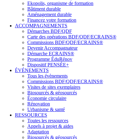
Ekopolis, organisme de formation
Bâtiment durable
Aménagement durable
Financez votre formation
ACCOMPAGNEMENTS
Démarches BDF/QDF
Carte des opérations BDF/QDF/ECRAINS®
Commissions BDF/QDF/ECRAINS®
Devenir Accompagnateur
Démarche ECRAINS®
Programme ÉduRénov
Dispositif PENSÉE+
ÉVÉNEMENTS
Tous les évènements
Commissions BDF/QDF/ECRAINS®
Visites de sites exemplaires
Biosourcés & géosourcés
Économie circulaire
Rénovation
Urbanisme & santé
RESSOURCES
Toutes les ressources
Appels à projet & aides
Adaptation
Biosourcés & géosourcés