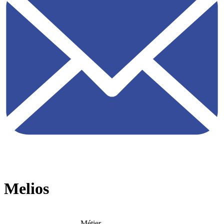
Melios
Métier