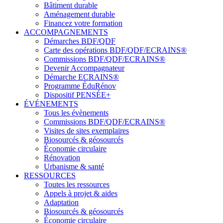
Bâtiment durable
Aménagement durable
Financez votre formation
ACCOMPAGNEMENTS
Démarches BDF/QDF
Carte des opérations BDF/QDF/ECRAINS®
Commissions BDF/QDF/ECRAINS®
Devenir Accompagnateur
Démarche ECRAINS®
Programme ÉduRénov
Dispositif PENSÉE+
ÉVÉNEMENTS
Tous les évènements
Commissions BDF/QDF/ECRAINS®
Visites de sites exemplaires
Biosourcés & géosourcés
Économie circulaire
Rénovation
Urbanisme & santé
RESSOURCES
Toutes les ressources
Appels à projet & aides
Adaptation
Biosourcés & géosourcés
Économie circulaire