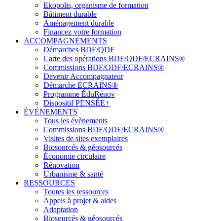
Ekopolis, organisme de formation
Bâtiment durable
Aménagement durable
Financez votre formation
ACCOMPAGNEMENTS
Démarches BDF/QDF
Carte des opérations BDF/QDF/ECRAINS®
Commissions BDF/QDF/ECRAINS®
Devenir Accompagnateur
Démarche ECRAINS®
Programme ÉduRénov
Dispositif PENSÉE+
ÉVÉNEMENTS
Tous les évènements
Commissions BDF/QDF/ECRAINS®
Visites de sites exemplaires
Biosourcés & géosourcés
Économie circulaire
Rénovation
Urbanisme & santé
RESSOURCES
Toutes les ressources
Appels à projet & aides
Adaptation
Biosourcés & géosourcés