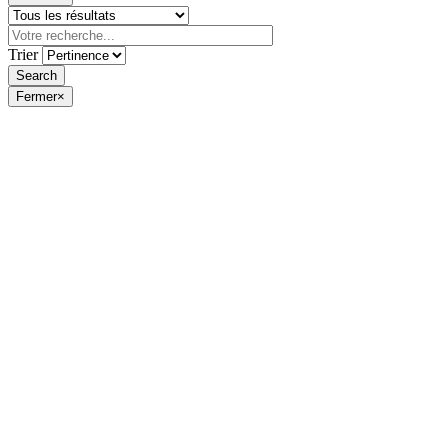
Trier
Fermer
×