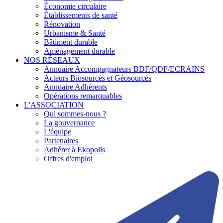
Économie circulaire
Établissements de santé
Rénovation
Urbanisme & Santé
Bâtiment durable
Aménagement durable
NOS RÉSEAUX
Annuaire Accompagnateurs BDF/QDF/ECRAINS
Acteurs Biosourcés et Géosourcés
Annuaire Adhérents
Opérations remarquables
L'ASSOCIATION
Qui sommes-nous ?
La gouvernance
L'équipe
Partenaires
Adhérer à Ekopolis
Offres d'emploi