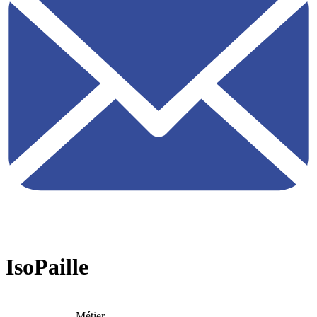
IsoPaille
Métier