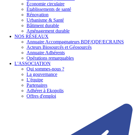
Économie circulaire
Établissements de santé
Rénovation
Urbanisme & Santé
Bâtiment durable
Aménagement durable
NOS RÉSEAUX
Annuaire Accompagnateurs BDF/QDF/ECRAINS
Acteurs Biosourcés et Géosourcés
Annuaire Adhérents
Opérations remarquables
L'ASSOCIATION
Qui sommes-nous ?
La gouvernance
L'équipe
Partenaires
Adhérer à Ekopolis
Offres d'emploi