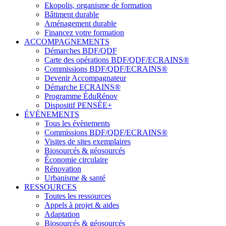
Ekopolis, organisme de formation
Bâtiment durable
Aménagement durable
Financez votre formation
ACCOMPAGNEMENTS
Démarches BDF/QDF
Carte des opérations BDF/QDF/ECRAINS®
Commissions BDF/QDF/ECRAINS®
Devenir Accompagnateur
Démarche ECRAINS®
Programme ÉduRénov
Dispositif PENSÉE+
ÉVÉNEMENTS
Tous les évènements
Commissions BDF/QDF/ECRAINS®
Visites de sites exemplaires
Biosourcés & géosourcés
Économie circulaire
Rénovation
Urbanisme & santé
RESSOURCES
Toutes les ressources
Appels à projet & aides
Adaptation
Biosourcés & géosourcés