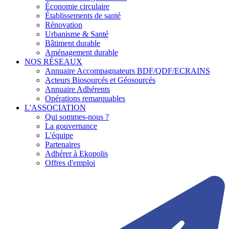
Économie circulaire
Établissements de santé
Rénovation
Urbanisme & Santé
Bâtiment durable
Aménagement durable
NOS RÉSEAUX
Annuaire Accompagnateurs BDF/QDF/ECRAINS
Acteurs Biosourcés et Géosourcés
Annuaire Adhérents
Opérations remarquables
L'ASSOCIATION
Qui sommes-nous ?
La gouvernance
L'équipe
Partenaires
Adhérer à Ekopolis
Offres d'emploi