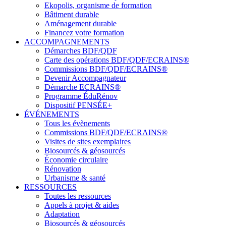
Ekopolis, organisme de formation
Bâtiment durable
Aménagement durable
Financez votre formation
ACCOMPAGNEMENTS
Démarches BDF/QDF
Carte des opérations BDF/QDF/ECRAINS®
Commissions BDF/QDF/ECRAINS®
Devenir Accompagnateur
Démarche ECRAINS®
Programme ÉduRénov
Dispositif PENSÉE+
ÉVÉNEMENTS
Tous les évènements
Commissions BDF/QDF/ECRAINS®
Visites de sites exemplaires
Biosourcés & géosourcés
Économie circulaire
Rénovation
Urbanisme & santé
RESSOURCES
Toutes les ressources
Appels à projet & aides
Adaptation
Biosourcés & géosourcés