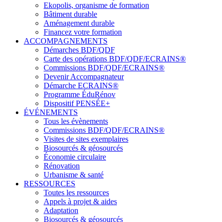
Ekopolis, organisme de formation
Bâtiment durable
Aménagement durable
Financez votre formation
ACCOMPAGNEMENTS
Démarches BDF/QDF
Carte des opérations BDF/QDF/ECRAINS®
Commissions BDF/QDF/ECRAINS®
Devenir Accompagnateur
Démarche ECRAINS®
Programme ÉduRénov
Dispositif PENSÉE+
ÉVÉNEMENTS
Tous les évènements
Commissions BDF/QDF/ECRAINS®
Visites de sites exemplaires
Biosourcés & géosourcés
Économie circulaire
Rénovation
Urbanisme & santé
RESSOURCES
Toutes les ressources
Appels à projet & aides
Adaptation
Biosourcés & géosourcés