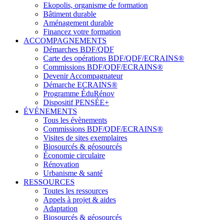
Ekopolis, organisme de formation
Bâtiment durable
Aménagement durable
Financez votre formation
ACCOMPAGNEMENTS
Démarches BDF/QDF
Carte des opérations BDF/QDF/ECRAINS®
Commissions BDF/QDF/ECRAINS®
Devenir Accompagnateur
Démarche ECRAINS®
Programme ÉduRénov
Dispositif PENSÉE+
ÉVÉNEMENTS
Tous les évènements
Commissions BDF/QDF/ECRAINS®
Visites de sites exemplaires
Biosourcés & géosourcés
Économie circulaire
Rénovation
Urbanisme & santé
RESSOURCES
Toutes les ressources
Appels à projet & aides
Adaptation
Biosourcés & géosourcés