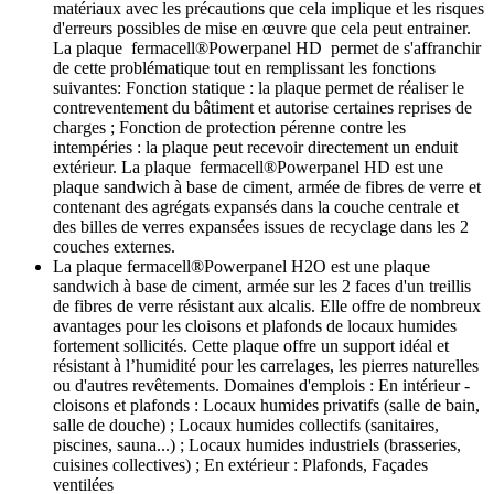
matériaux avec les précautions que cela implique et les risques
d'erreurs possibles de mise en œuvre que cela peut entrainer.
La plaque fermacell®Powerpanel HD permet de s'affranchir
de cette problématique tout en remplissant les fonctions
suivantes: Fonction statique : la plaque permet de réaliser le
contreventement du bâtiment et autorise certaines reprises de
charges ; Fonction de protection pérenne contre les
intempéries : la plaque peut recevoir directement un enduit
extérieur. La plaque fermacell®Powerpanel HD est une
plaque sandwich à base de ciment, armée de fibres de verre et
contenant des agrégats expansés dans la couche centrale et
des billes de verres expansées issues de recyclage dans les 2
couches externes.
La plaque fermacell®Powerpanel H2O est une plaque
sandwich à base de ciment, armée sur les 2 faces d'un treillis
de fibres de verre résistant aux alcalis. Elle offre de nombreux
avantages pour les cloisons et plafonds de locaux humides
fortement sollicités. Cette plaque offre un support idéal et
résistant à l’humidité pour les carrelages, les pierres naturelles
ou d'autres revêtements. Domaines d'emplois : En intérieur -
cloisons et plafonds : Locaux humides privatifs (salle de bain,
salle de douche) ; Locaux humides collectifs (sanitaires,
piscines, sauna...) ; Locaux humides industriels (brasseries,
cuisines collectives) ; En extérieur : Plafonds, Façades
ventilées