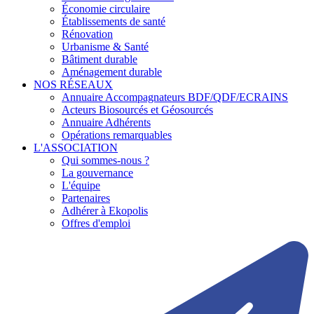
Économie circulaire
Établissements de santé
Rénovation
Urbanisme & Santé
Bâtiment durable
Aménagement durable
NOS RÉSEAUX
Annuaire Accompagnateurs BDF/QDF/ECRAINS
Acteurs Biosourcés et Géosourcés
Annuaire Adhérents
Opérations remarquables
L'ASSOCIATION
Qui sommes-nous ?
La gouvernance
L'équipe
Partenaires
Adhérer à Ekopolis
Offres d'emploi