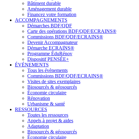
Bâtiment durable
Aménagement durable
Financez votre formation
ACCOMPAGNEMENTS
Démarches BDF/QDF
Carte des opérations BDF/QDF/ECRAINS®
Commissions BDF/QDF/ECRAINS®
Devenir Accompagnateur
Démarche ECRAINS®
Programme ÉduRénov
Dispositif PENSÉE+
ÉVÉNEMENTS
Tous les évènements
Commissions BDF/QDF/ECRAINS®
Visites de sites exemplaires
Biosourcés & géosourcés
Économie circulaire
Rénovation
Urbanisme & santé
RESSOURCES
Toutes les ressources
Appels à projet & aides
Adaptation
Biosourcés & géosourcés
Économie circulaire