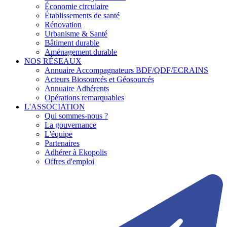
Économie circulaire
Établissements de santé
Rénovation
Urbanisme & Santé
Bâtiment durable
Aménagement durable
NOS RÉSEAUX
Annuaire Accompagnateurs BDF/QDF/ECRAINS
Acteurs Biosourcés et Géosourcés
Annuaire Adhérents
Opérations remarquables
L'ASSOCIATION
Qui sommes-nous ?
La gouvernance
L'équipe
Partenaires
Adhérer à Ekopolis
Offres d'emploi