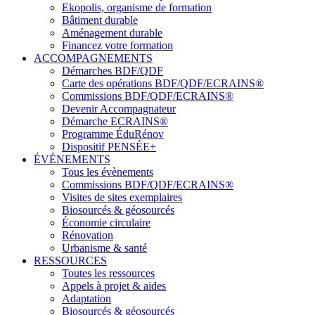
Ekopolis, organisme de formation
Bâtiment durable
Aménagement durable
Financez votre formation
ACCOMPAGNEMENTS
Démarches BDF/QDF
Carte des opérations BDF/QDF/ECRAINS®
Commissions BDF/QDF/ECRAINS®
Devenir Accompagnateur
Démarche ECRAINS®
Programme ÉduRénov
Dispositif PENSÉE+
ÉVÉNEMENTS
Tous les évènements
Commissions BDF/QDF/ECRAINS®
Visites de sites exemplaires
Biosourcés & géosourcés
Économie circulaire
Rénovation
Urbanisme & santé
RESSOURCES
Toutes les ressources
Appels à projet & aides
Adaptation
Biosourcés & géosourcés