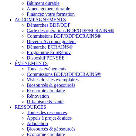
Bâtiment durable
Aménagement durable
Financez votre formation
ACCOMPAGNEMENTS
Démarches BDF/QDF
Carte des opérations BDF/QDF/ECRAINS®
Commissions BDF/QDF/ECRAINS®
Devenir Accompagnateur
Démarche ECRAINS®
Programme ÉduRénov
Dispositif PENSÉE+
ÉVÉNEMENTS
Tous les évènements
Commissions BDF/QDF/ECRAINS®
Visites de sites exemplaires
Biosourcés & géosourcés
Économie circulaire
Rénovation
Urbanisme & santé
RESSOURCES
Toutes les ressources
Appels à projet & aides
Adaptation
Biosourcés & géosourcés
Économie circulaire