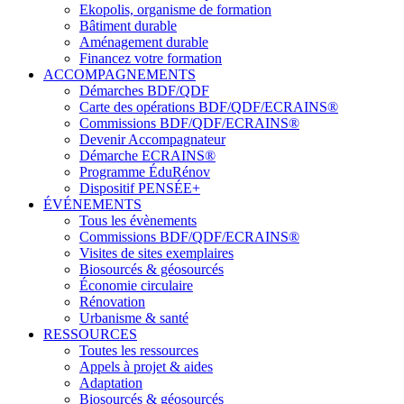
Ekopolis, organisme de formation
Bâtiment durable
Aménagement durable
Financez votre formation
ACCOMPAGNEMENTS
Démarches BDF/QDF
Carte des opérations BDF/QDF/ECRAINS®
Commissions BDF/QDF/ECRAINS®
Devenir Accompagnateur
Démarche ECRAINS®
Programme ÉduRénov
Dispositif PENSÉE+
ÉVÉNEMENTS
Tous les évènements
Commissions BDF/QDF/ECRAINS®
Visites de sites exemplaires
Biosourcés & géosourcés
Économie circulaire
Rénovation
Urbanisme & santé
RESSOURCES
Toutes les ressources
Appels à projet & aides
Adaptation
Biosourcés & géosourcés