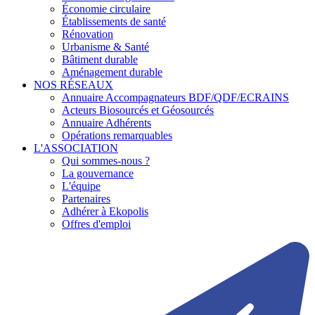
Économie circulaire
Établissements de santé
Rénovation
Urbanisme & Santé
Bâtiment durable
Aménagement durable
NOS RÉSEAUX
Annuaire Accompagnateurs BDF/QDF/ECRAINS
Acteurs Biosourcés et Géosourcés
Annuaire Adhérents
Opérations remarquables
L'ASSOCIATION
Qui sommes-nous ?
La gouvernance
L'équipe
Partenaires
Adhérer à Ekopolis
Offres d'emploi