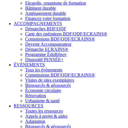
Ekopolis, organisme de formation
Bâtiment durable
Aménagement durable
Financez votre formation
ACCOMPAGNEMENTS
Démarches BDF/QDF
Carte des opérations BDF/QDF/ECRAINS®
Commissions BDF/QDF/ECRAINS®
Devenir Accompagnateur
Démarche ECRAINS®
Programme ÉduRénov
Dispositif PENSÉE+
ÉVÉNEMENTS
Tous les évènements
Commissions BDF/QDF/ECRAINS®
Visites de sites exemplaires
Biosourcés & géosourcés
Économie circulaire
Rénovation
Urbanisme & santé
RESSOURCES
Toutes les ressources
Appels à projet & aides
Adaptation
Biosourcés & géosourcés