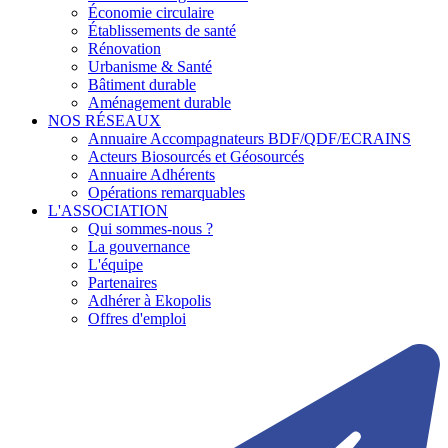
Économie circulaire
Établissements de santé
Rénovation
Urbanisme & Santé
Bâtiment durable
Aménagement durable
NOS RÉSEAUX
Annuaire Accompagnateurs BDF/QDF/ECRAINS
Acteurs Biosourcés et Géosourcés
Annuaire Adhérents
Opérations remarquables
L'ASSOCIATION
Qui sommes-nous ?
La gouvernance
L'équipe
Partenaires
Adhérer à Ekopolis
Offres d'emploi