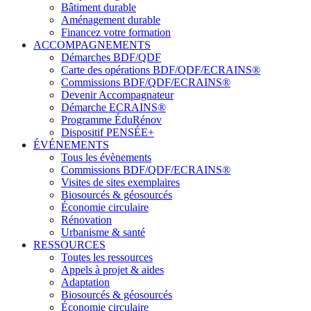
Bâtiment durable
Aménagement durable
Financez votre formation
ACCOMPAGNEMENTS
Démarches BDF/QDF
Carte des opérations BDF/QDF/ECRAINS®
Commissions BDF/QDF/ECRAINS®
Devenir Accompagnateur
Démarche ECRAINS®
Programme ÉduRénov
Dispositif PENSÉE+
ÉVÉNEMENTS
Tous les évènements
Commissions BDF/QDF/ECRAINS®
Visites de sites exemplaires
Biosourcés & géosourcés
Économie circulaire
Rénovation
Urbanisme & santé
RESSOURCES
Toutes les ressources
Appels à projet & aides
Adaptation
Biosourcés & géosourcés
Économie circulaire