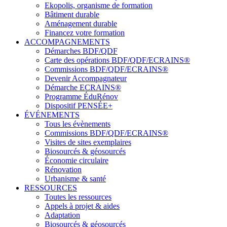
Ekopolis, organisme de formation
Bâtiment durable
Aménagement durable
Financez votre formation
ACCOMPAGNEMENTS
Démarches BDF/QDF
Carte des opérations BDF/QDF/ECRAINS®
Commissions BDF/QDF/ECRAINS®
Devenir Accompagnateur
Démarche ECRAINS®
Programme ÉduRénov
Dispositif PENSÉE+
ÉVÉNEMENTS
Tous les évènements
Commissions BDF/QDF/ECRAINS®
Visites de sites exemplaires
Biosourcés & géosourcés
Économie circulaire
Rénovation
Urbanisme & santé
RESSOURCES
Toutes les ressources
Appels à projet & aides
Adaptation
Biosourcés & géosourcés