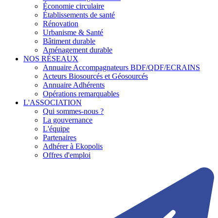
Économie circulaire
Établissements de santé
Rénovation
Urbanisme & Santé
Bâtiment durable
Aménagement durable
NOS RÉSEAUX
Annuaire Accompagnateurs BDF/QDF/ECRAINS
Acteurs Biosourcés et Géosourcés
Annuaire Adhérents
Opérations remarquables
L'ASSOCIATION
Qui sommes-nous ?
La gouvernance
L'équipe
Partenaires
Adhérer à Ekopolis
Offres d'emploi