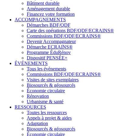
Bâtiment durable
Aménagement durable
Financez votre formation
ACCOMPAGNEMENTS
Démarches BDF/QDF
Carte des opérations BDF/QDF/ECRAINS®
Commissions BDF/QDF/ECRAINS®
Devenir Accompagnateur
Démarche ECRAINS®
Programme ÉduRénov
Dispositif PENSÉE+
ÉVÉNEMENTS
Tous les évènements
Commissions BDF/QDF/ECRAINS®
Visites de sites exemplaires
Biosourcés & géosourcés
Économie circulaire
Rénovation
Urbanisme & santé
RESSOURCES
Toutes les ressources
Appels à projet & aides
Adaptation
Biosourcés & géosourcés
Économie circulaire