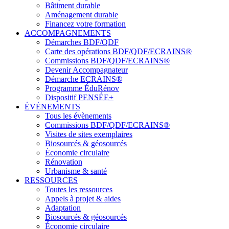
Bâtiment durable
Aménagement durable
Financez votre formation
ACCOMPAGNEMENTS
Démarches BDF/QDF
Carte des opérations BDF/QDF/ECRAINS®
Commissions BDF/QDF/ECRAINS®
Devenir Accompagnateur
Démarche ECRAINS®
Programme ÉduRénov
Dispositif PENSÉE+
ÉVÉNEMENTS
Tous les évènements
Commissions BDF/QDF/ECRAINS®
Visites de sites exemplaires
Biosourcés & géosourcés
Économie circulaire
Rénovation
Urbanisme & santé
RESSOURCES
Toutes les ressources
Appels à projet & aides
Adaptation
Biosourcés & géosourcés
Économie circulaire