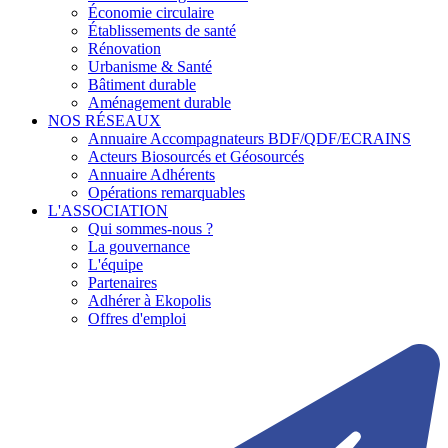
Économie circulaire
Établissements de santé
Rénovation
Urbanisme & Santé
Bâtiment durable
Aménagement durable
NOS RÉSEAUX
Annuaire Accompagnateurs BDF/QDF/ECRAINS
Acteurs Biosourcés et Géosourcés
Annuaire Adhérents
Opérations remarquables
L'ASSOCIATION
Qui sommes-nous ?
La gouvernance
L'équipe
Partenaires
Adhérer à Ekopolis
Offres d'emploi