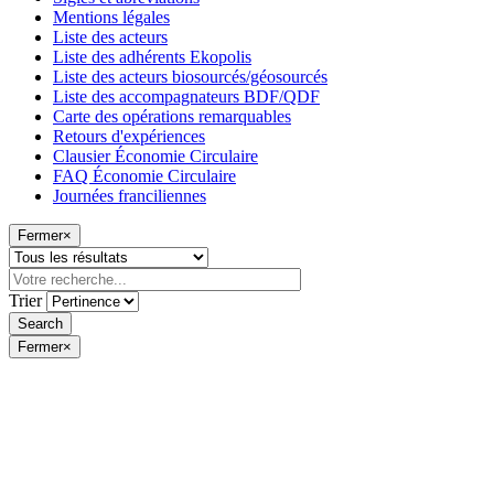
Mentions légales
Liste des acteurs
Liste des adhérents Ekopolis
Liste des acteurs biosourcés/géosourcés
Liste des accompagnateurs BDF/QDF
Carte des opérations remarquables
Retours d'expériences
Clausier Économie Circulaire
FAQ Économie Circulaire
Journées franciliennes
Fermer
×
Trier
Fermer
×