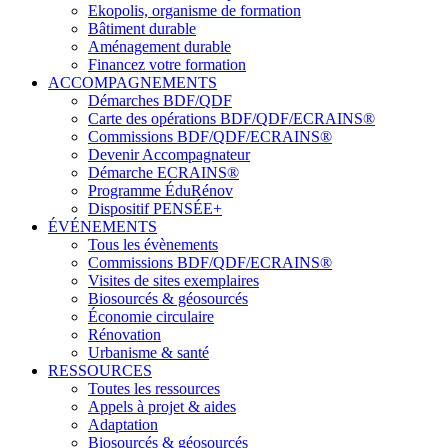
Ekopolis, organisme de formation
Bâtiment durable
Aménagement durable
Financez votre formation
ACCOMPAGNEMENTS
Démarches BDF/QDF
Carte des opérations BDF/QDF/ECRAINS®
Commissions BDF/QDF/ECRAINS®
Devenir Accompagnateur
Démarche ECRAINS®
Programme ÉduRénov
Dispositif PENSÉE+
ÉVÉNEMENTS
Tous les évènements
Commissions BDF/QDF/ECRAINS®
Visites de sites exemplaires
Biosourcés & géosourcés
Économie circulaire
Rénovation
Urbanisme & santé
RESSOURCES
Toutes les ressources
Appels à projet & aides
Adaptation
Biosourcés & géosourcés