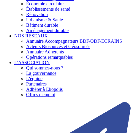
Économie circulaire
Établissements de santé
Rénovation
Urbanisme & Santé
Bâtiment durable
Aménagement durable
NOS RÉSEAUX
Annuaire Accompagnateurs BDF/QDF/ECRAINS
Acteurs Biosourcés et Géosourcés
Annuaire Adhérents
Opérations remarquables
L'ASSOCIATION
Qui sommes-nous ?
La gouvernance
L'équipe
Partenaires
Adhérer à Ekopolis
Offres d'emploi