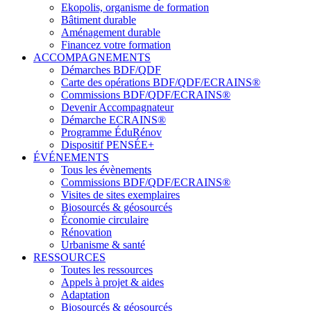
Ekopolis, organisme de formation
Bâtiment durable
Aménagement durable
Financez votre formation
ACCOMPAGNEMENTS
Démarches BDF/QDF
Carte des opérations BDF/QDF/ECRAINS®
Commissions BDF/QDF/ECRAINS®
Devenir Accompagnateur
Démarche ECRAINS®
Programme ÉduRénov
Dispositif PENSÉE+
ÉVÉNEMENTS
Tous les évènements
Commissions BDF/QDF/ECRAINS®
Visites de sites exemplaires
Biosourcés & géosourcés
Économie circulaire
Rénovation
Urbanisme & santé
RESSOURCES
Toutes les ressources
Appels à projet & aides
Adaptation
Biosourcés & géosourcés