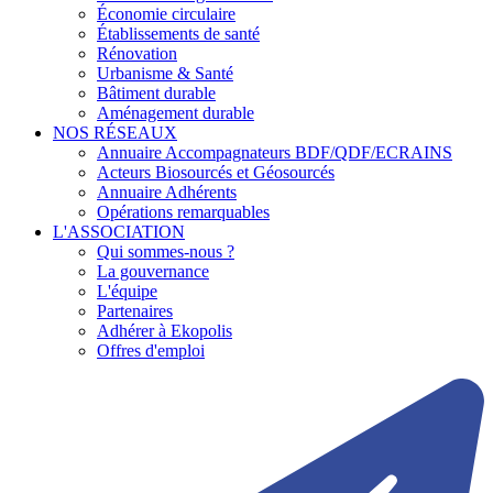
Économie circulaire
Établissements de santé
Rénovation
Urbanisme & Santé
Bâtiment durable
Aménagement durable
NOS RÉSEAUX
Annuaire Accompagnateurs BDF/QDF/ECRAINS
Acteurs Biosourcés et Géosourcés
Annuaire Adhérents
Opérations remarquables
L'ASSOCIATION
Qui sommes-nous ?
La gouvernance
L'équipe
Partenaires
Adhérer à Ekopolis
Offres d'emploi