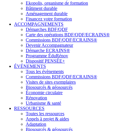
Ekopolis, organisme de formation
Bâtiment durable
Aménagement durable
Financez votre formation
ACCOMPAGNEMENTS
Démarches BDF/QDF
Carte des opérations BDF/QDF/ECRAINS®
Commissions BDF/QDF/ECRAINS®
Devenir Accompagnateur
Démarche ECRAINS®
Programme ÉduRénov
Dispositif PENSÉE+
ÉVÉNEMENTS
Tous les évènements
Commissions BDF/QDF/ECRAINS®
Visites de sites exemplaires
Biosourcés & géosourcés
Économie circulaire
Rénovation
Urbanisme & santé
RESSOURCES
Toutes les ressources
Appels à projet & aides
Adaptation
Biosourcés & géosourcés