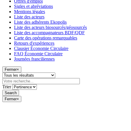
Offres d'emploi
Sigles et abréviations
Mentions légales
Liste des acteurs
Liste des adhérents Ekopolis
Liste des acteurs biosourcés/géosourcés
Liste des accompagnateurs BDF/QDF
Carte des opérations remarquables
Retours d'expériences
Clausier Économie Circulaire
FAQ Économie Circulaire
Journées franciliennes
Fermer
×
Trier
Fermer
×