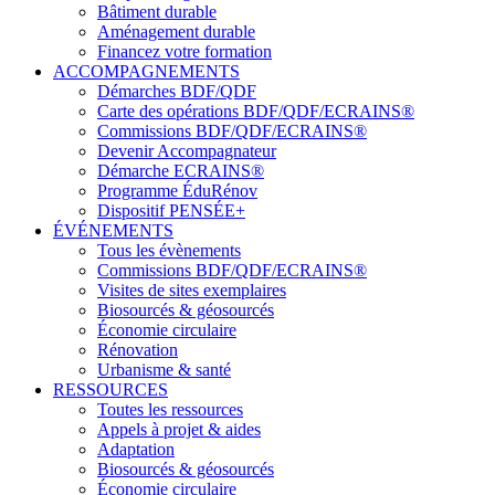
Bâtiment durable
Aménagement durable
Financez votre formation
ACCOMPAGNEMENTS
Démarches BDF/QDF
Carte des opérations BDF/QDF/ECRAINS®
Commissions BDF/QDF/ECRAINS®
Devenir Accompagnateur
Démarche ECRAINS®
Programme ÉduRénov
Dispositif PENSÉE+
ÉVÉNEMENTS
Tous les évènements
Commissions BDF/QDF/ECRAINS®
Visites de sites exemplaires
Biosourcés & géosourcés
Économie circulaire
Rénovation
Urbanisme & santé
RESSOURCES
Toutes les ressources
Appels à projet & aides
Adaptation
Biosourcés & géosourcés
Économie circulaire