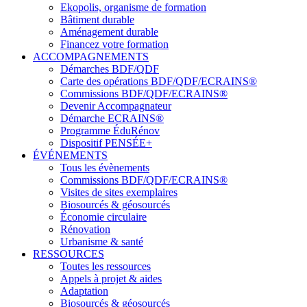
Ekopolis, organisme de formation
Bâtiment durable
Aménagement durable
Financez votre formation
ACCOMPAGNEMENTS
Démarches BDF/QDF
Carte des opérations BDF/QDF/ECRAINS®
Commissions BDF/QDF/ECRAINS®
Devenir Accompagnateur
Démarche ECRAINS®
Programme ÉduRénov
Dispositif PENSÉE+
ÉVÉNEMENTS
Tous les évènements
Commissions BDF/QDF/ECRAINS®
Visites de sites exemplaires
Biosourcés & géosourcés
Économie circulaire
Rénovation
Urbanisme & santé
RESSOURCES
Toutes les ressources
Appels à projet & aides
Adaptation
Biosourcés & géosourcés