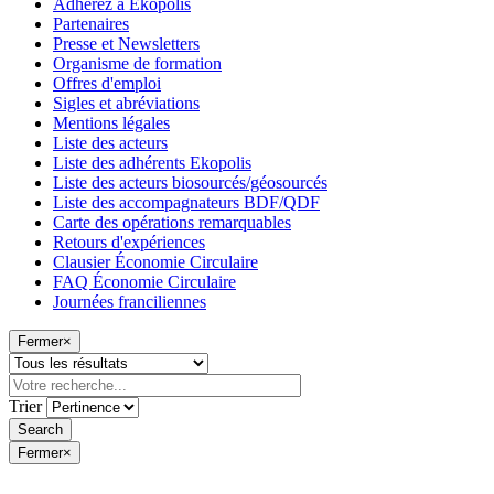
Adhérez à Ekopolis
Partenaires
Presse et Newsletters
Organisme de formation
Offres d'emploi
Sigles et abréviations
Mentions légales
Liste des acteurs
Liste des adhérents Ekopolis
Liste des acteurs biosourcés/géosourcés
Liste des accompagnateurs BDF/QDF
Carte des opérations remarquables
Retours d'expériences
Clausier Économie Circulaire
FAQ Économie Circulaire
Journées franciliennes
Fermer
×
Trier
Fermer
×