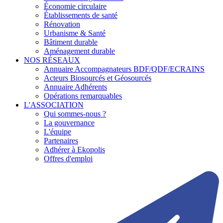
Économie circulaire
Établissements de santé
Rénovation
Urbanisme & Santé
Bâtiment durable
Aménagement durable
NOS RÉSEAUX
Annuaire Accompagnateurs BDF/QDF/ECRAINS
Acteurs Biosourcés et Géosourcés
Annuaire Adhérents
Opérations remarquables
L'ASSOCIATION
Qui sommes-nous ?
La gouvernance
L'équipe
Partenaires
Adhérer à Ekopolis
Offres d'emploi