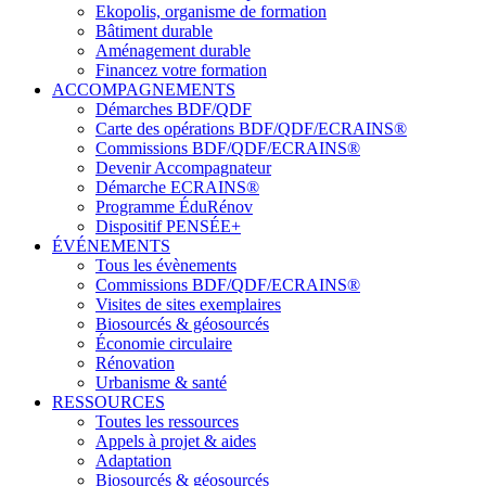
Ekopolis, organisme de formation
Bâtiment durable
Aménagement durable
Financez votre formation
ACCOMPAGNEMENTS
Démarches BDF/QDF
Carte des opérations BDF/QDF/ECRAINS®
Commissions BDF/QDF/ECRAINS®
Devenir Accompagnateur
Démarche ECRAINS®
Programme ÉduRénov
Dispositif PENSÉE+
ÉVÉNEMENTS
Tous les évènements
Commissions BDF/QDF/ECRAINS®
Visites de sites exemplaires
Biosourcés & géosourcés
Économie circulaire
Rénovation
Urbanisme & santé
RESSOURCES
Toutes les ressources
Appels à projet & aides
Adaptation
Biosourcés & géosourcés