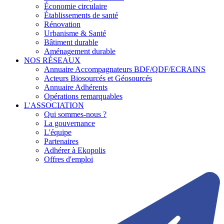
Économie circulaire
Établissements de santé
Rénovation
Urbanisme & Santé
Bâtiment durable
Aménagement durable
NOS RÉSEAUX
Annuaire Accompagnateurs BDF/QDF/ECRAINS
Acteurs Biosourcés et Géosourcés
Annuaire Adhérents
Opérations remarquables
L'ASSOCIATION
Qui sommes-nous ?
La gouvernance
L'équipe
Partenaires
Adhérer à Ekopolis
Offres d'emploi