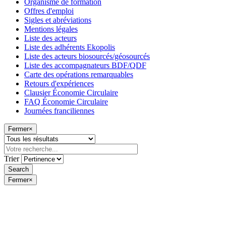
Organisme de formation
Offres d'emploi
Sigles et abréviations
Mentions légales
Liste des acteurs
Liste des adhérents Ekopolis
Liste des acteurs biosourcés/géosourcés
Liste des accompagnateurs BDF/QDF
Carte des opérations remarquables
Retours d'expériences
Clausier Économie Circulaire
FAQ Économie Circulaire
Journées franciliennes
Fermer
×
Trier
Fermer
×