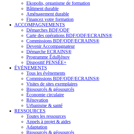
Ekopolis, organisme de formation
Bâtiment durable
Aménagement durable
Financez votre formation
ACCOMPAGNEMENTS
Démarches BDF/QDF
Carte des opérations BDF/QDF/ECRAINS®
Commissions BDF/QDF/ECRAINS®
Devenir Accompagnateur
Démarche ECRAINS®
Programme ÉduRénov
Dispositif PENSÉE+
ÉVÉNEMENTS
Tous les évènements
Commissions BDF/QDF/ECRAINS®
Visites de sites exemplaires
Biosourcés & géosourcés
Économie circulaire
Rénovation
Urbanisme & santé
RESSOURCES
Toutes les ressources
Appels à projet & aides
Adaptation
Biosourcés & géosourcés