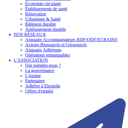
Économie circulaire
Établissements de santé
Rénovation
Urbanisme & Santé
Bâtiment durable
Aménagement durable
NOS RÉSEAUX
Annuaire Accompagnateurs BDF/QDF/ECRAINS
Acteurs Biosourcés et Géosourcés
Annuaire Adhérents
Opérations remarquables
L'ASSOCIATION
Qui sommes-nous ?
La gouvernance
L'équipe
Partenaires
Adhérer à Ekopolis
Offres d'emploi