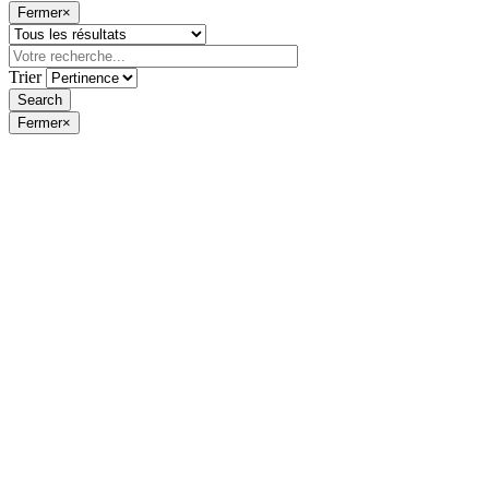
Fermer
×
Trier
Fermer
×