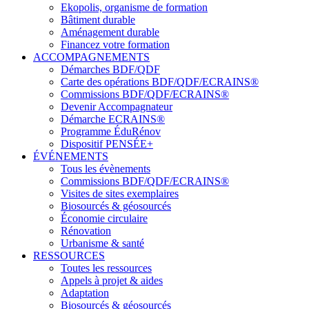
Ekopolis, organisme de formation
Bâtiment durable
Aménagement durable
Financez votre formation
ACCOMPAGNEMENTS
Démarches BDF/QDF
Carte des opérations BDF/QDF/ECRAINS®
Commissions BDF/QDF/ECRAINS®
Devenir Accompagnateur
Démarche ECRAINS®
Programme ÉduRénov
Dispositif PENSÉE+
ÉVÉNEMENTS
Tous les évènements
Commissions BDF/QDF/ECRAINS®
Visites de sites exemplaires
Biosourcés & géosourcés
Économie circulaire
Rénovation
Urbanisme & santé
RESSOURCES
Toutes les ressources
Appels à projet & aides
Adaptation
Biosourcés & géosourcés