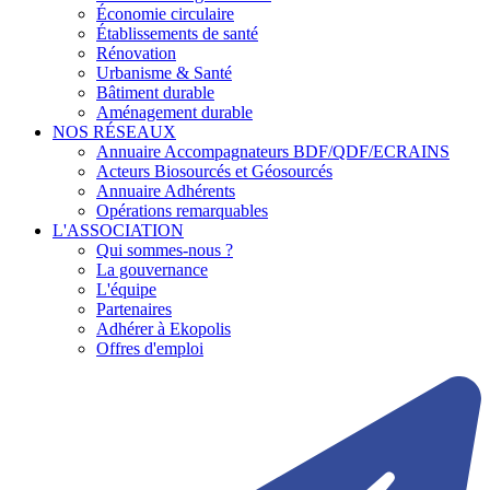
Économie circulaire
Établissements de santé
Rénovation
Urbanisme & Santé
Bâtiment durable
Aménagement durable
NOS RÉSEAUX
Annuaire Accompagnateurs BDF/QDF/ECRAINS
Acteurs Biosourcés et Géosourcés
Annuaire Adhérents
Opérations remarquables
L'ASSOCIATION
Qui sommes-nous ?
La gouvernance
L'équipe
Partenaires
Adhérer à Ekopolis
Offres d'emploi