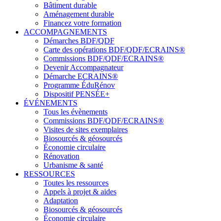
Bâtiment durable
Aménagement durable
Financez votre formation
ACCOMPAGNEMENTS
Démarches BDF/QDF
Carte des opérations BDF/QDF/ECRAINS®
Commissions BDF/QDF/ECRAINS®
Devenir Accompagnateur
Démarche ECRAINS®
Programme ÉduRénov
Dispositif PENSÉE+
ÉVÉNEMENTS
Tous les évènements
Commissions BDF/QDF/ECRAINS®
Visites de sites exemplaires
Biosourcés & géosourcés
Économie circulaire
Rénovation
Urbanisme & santé
RESSOURCES
Toutes les ressources
Appels à projet & aides
Adaptation
Biosourcés & géosourcés
Économie circulaire