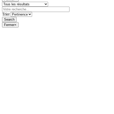
Trier
Fermer
×