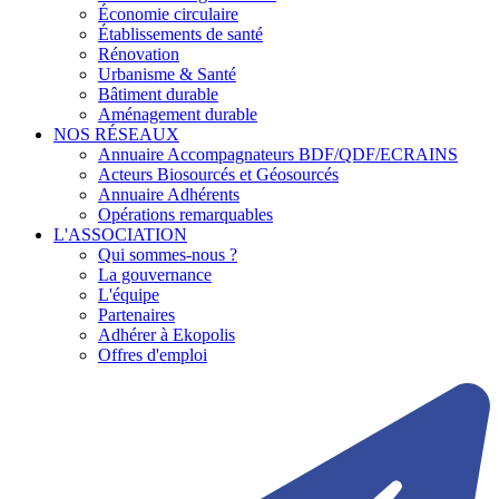
Économie circulaire
Établissements de santé
Rénovation
Urbanisme & Santé
Bâtiment durable
Aménagement durable
NOS RÉSEAUX
Annuaire Accompagnateurs BDF/QDF/ECRAINS
Acteurs Biosourcés et Géosourcés
Annuaire Adhérents
Opérations remarquables
L'ASSOCIATION
Qui sommes-nous ?
La gouvernance
L'équipe
Partenaires
Adhérer à Ekopolis
Offres d'emploi