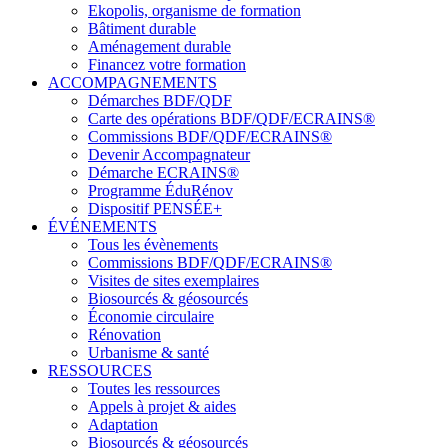
Ekopolis, organisme de formation
Bâtiment durable
Aménagement durable
Financez votre formation
ACCOMPAGNEMENTS
Démarches BDF/QDF
Carte des opérations BDF/QDF/ECRAINS®
Commissions BDF/QDF/ECRAINS®
Devenir Accompagnateur
Démarche ECRAINS®
Programme ÉduRénov
Dispositif PENSÉE+
ÉVÉNEMENTS
Tous les évènements
Commissions BDF/QDF/ECRAINS®
Visites de sites exemplaires
Biosourcés & géosourcés
Économie circulaire
Rénovation
Urbanisme & santé
RESSOURCES
Toutes les ressources
Appels à projet & aides
Adaptation
Biosourcés & géosourcés