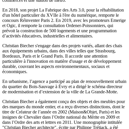
commerces et une station de métro.
En 2018, son projet La Fabrique des Arts 3.0, pour la réhabilitation
d'un hôtel particulier du XVIIe à l'ère du numérique, remporte le
concours Réinventer Paris 2. En 2019, avec les promoteurs Emerige
et Ogic, il remporte la consultation Ordener-Poissonniers, qui
prévoit la construction de 500 logements et une programmation
d’activités éducatives, industrielles et alimentaires.
Christian Biecher s'engage dans des projets variés, allant des chais
aux équipements urbains, dans des villes telles que Strasbourg,
Bordeaux, Paris et le Grand Paris. Il accorde une attention
particulière à l'innovation en matière d'usage et de développement
durable, couvrant les aspects environnementaux, sociaux et
économiques.
En urbanisme, l’agence a participé au plan de renouvellement urbain
du quartier du Bois-Sauvage à Évry et a dirigé le schéma directeur
de modernisation et d’extension de la ville de La Grande-Motte.
Christian Biecher a également conçu des objets et des meubles pour
des marques du monde entier, et a reçu diverses distinctions, dont le
titre de Créateur de l’année en 2002 (Maison&Objet, Paris) et les
insignes de Chevalier dans l’Ordre national du Mérite en 2009 et
dans l’Ordre des arts et lettres en 2011. Une monographie intitulée
"Christian Biecher architecte", écrite par Philippe Trétiack, a été