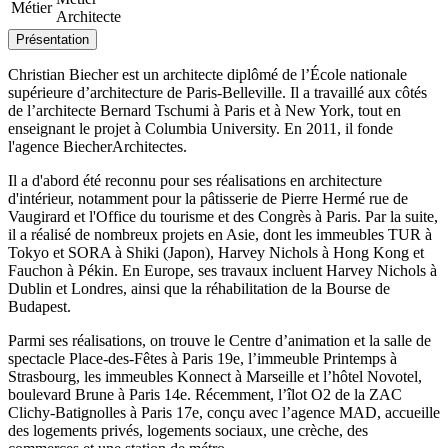
Métier
Architecte
Présentation
Christian Biecher est un architecte diplômé de l’École nationale
supérieure d’architecture de Paris-Belleville. Il a travaillé aux côtés
de l’architecte Bernard Tschumi à Paris et à New York, tout en
enseignant le projet à Columbia University. En 2011, il fonde
l'agence BiecherArchitectes.
Il a d'abord été reconnu pour ses réalisations en architecture
d'intérieur, notamment pour la pâtisserie de Pierre Hermé rue de
Vaugirard et l'Office du tourisme et des Congrès à Paris. Par la suite,
il a réalisé de nombreux projets en Asie, dont les immeubles TUR à
Tokyo et SORA à Shiki (Japon), Harvey Nichols à Hong Kong et
Fauchon à Pékin. En Europe, ses travaux incluent Harvey Nichols à
Dublin et Londres, ainsi que la réhabilitation de la Bourse de
Budapest.
Parmi ses réalisations, on trouve le Centre d’animation et la salle de
spectacle Place-des-Fêtes à Paris 19e, l’immeuble Printemps à
Strasbourg, les immeubles Konnect à Marseille et l’hôtel Novotel,
boulevard Brune à Paris 14e. Récemment, l’îlot O2 de la ZAC
Clichy-Batignolles à Paris 17e, conçu avec l’agence MAD, accueille
des logements privés, logements sociaux, une crèche, des