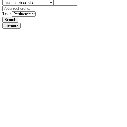
Trier
Fermer
×