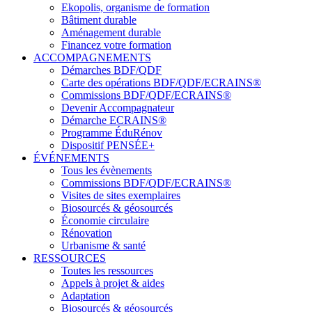
Ekopolis, organisme de formation
Bâtiment durable
Aménagement durable
Financez votre formation
ACCOMPAGNEMENTS
Démarches BDF/QDF
Carte des opérations BDF/QDF/ECRAINS®
Commissions BDF/QDF/ECRAINS®
Devenir Accompagnateur
Démarche ECRAINS®
Programme ÉduRénov
Dispositif PENSÉE+
ÉVÉNEMENTS
Tous les évènements
Commissions BDF/QDF/ECRAINS®
Visites de sites exemplaires
Biosourcés & géosourcés
Économie circulaire
Rénovation
Urbanisme & santé
RESSOURCES
Toutes les ressources
Appels à projet & aides
Adaptation
Biosourcés & géosourcés