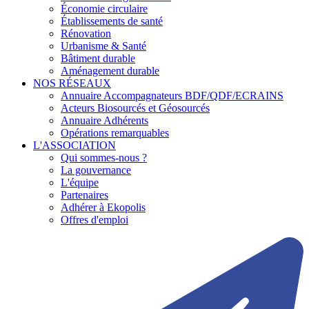
Économie circulaire
Établissements de santé
Rénovation
Urbanisme & Santé
Bâtiment durable
Aménagement durable
NOS RÉSEAUX
Annuaire Accompagnateurs BDF/QDF/ECRAINS
Acteurs Biosourcés et Géosourcés
Annuaire Adhérents
Opérations remarquables
L'ASSOCIATION
Qui sommes-nous ?
La gouvernance
L'équipe
Partenaires
Adhérer à Ekopolis
Offres d'emploi