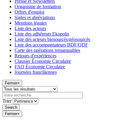
Presse et Newsletters
Organisme de formation
Offres d'emploi
Sigles et abréviations
Mentions légales
Liste des acteurs
Liste des adhérents Ekopolis
Liste des acteurs biosourcés/géosourcés
Liste des accompagnateurs BDF/QDF
Carte des opérations remarquables
Retours d'expériences
Clausier Économie Circulaire
FAQ Économie Circulaire
Journées franciliennes
Fermer
×
Trier
Fermer
×