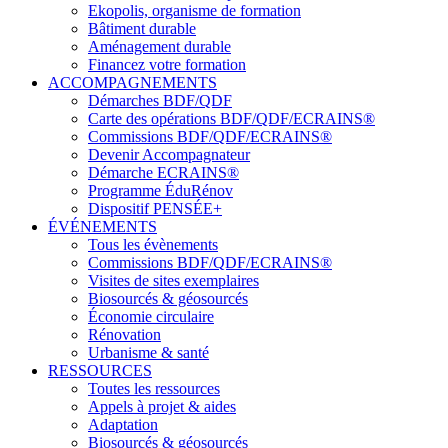
Ekopolis, organisme de formation
Bâtiment durable
Aménagement durable
Financez votre formation
ACCOMPAGNEMENTS
Démarches BDF/QDF
Carte des opérations BDF/QDF/ECRAINS®
Commissions BDF/QDF/ECRAINS®
Devenir Accompagnateur
Démarche ECRAINS®
Programme ÉduRénov
Dispositif PENSÉE+
ÉVÉNEMENTS
Tous les évènements
Commissions BDF/QDF/ECRAINS®
Visites de sites exemplaires
Biosourcés & géosourcés
Économie circulaire
Rénovation
Urbanisme & santé
RESSOURCES
Toutes les ressources
Appels à projet & aides
Adaptation
Biosourcés & géosourcés