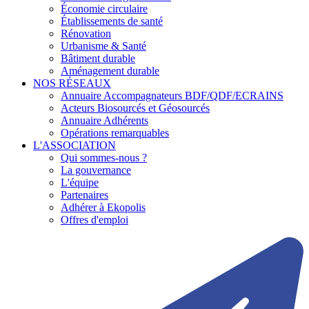
Économie circulaire
Établissements de santé
Rénovation
Urbanisme & Santé
Bâtiment durable
Aménagement durable
NOS RÉSEAUX
Annuaire Accompagnateurs BDF/QDF/ECRAINS
Acteurs Biosourcés et Géosourcés
Annuaire Adhérents
Opérations remarquables
L'ASSOCIATION
Qui sommes-nous ?
La gouvernance
L'équipe
Partenaires
Adhérer à Ekopolis
Offres d'emploi