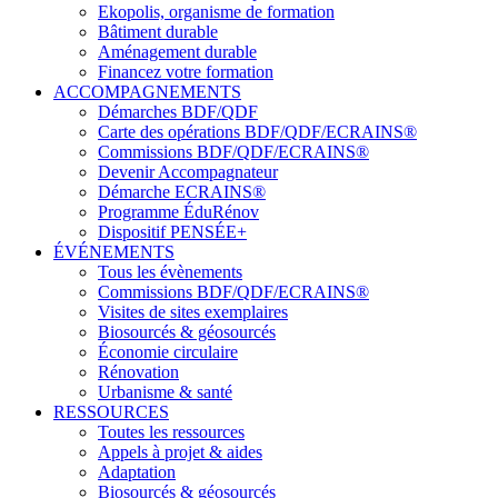
Ekopolis, organisme de formation
Bâtiment durable
Aménagement durable
Financez votre formation
ACCOMPAGNEMENTS
Démarches BDF/QDF
Carte des opérations BDF/QDF/ECRAINS®
Commissions BDF/QDF/ECRAINS®
Devenir Accompagnateur
Démarche ECRAINS®
Programme ÉduRénov
Dispositif PENSÉE+
ÉVÉNEMENTS
Tous les évènements
Commissions BDF/QDF/ECRAINS®
Visites de sites exemplaires
Biosourcés & géosourcés
Économie circulaire
Rénovation
Urbanisme & santé
RESSOURCES
Toutes les ressources
Appels à projet & aides
Adaptation
Biosourcés & géosourcés