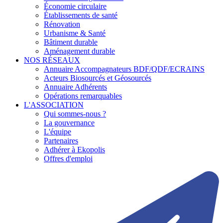
Économie circulaire
Établissements de santé
Rénovation
Urbanisme & Santé
Bâtiment durable
Aménagement durable
NOS RÉSEAUX
Annuaire Accompagnateurs BDF/QDF/ECRAINS
Acteurs Biosourcés et Géosourcés
Annuaire Adhérents
Opérations remarquables
L'ASSOCIATION
Qui sommes-nous ?
La gouvernance
L'équipe
Partenaires
Adhérer à Ekopolis
Offres d'emploi