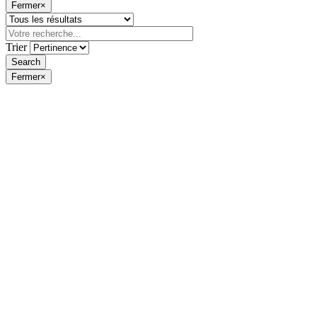
Fermer
×
Trier
Fermer
×