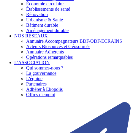
Économie circulaire
Établissements de santé
Rénovation
Urbanisme & Santé
Bâtiment durable
Aménagement durable
NOS RÉSEAUX
Annuaire Accompagnateurs BDF/QDF/ECRAINS
Acteurs Biosourcés et Géosourcés
Annuaire Adhérents
Opérations remarquables
L'ASSOCIATION
Qui sommes-nous ?
La gouvernance
L'équipe
Partenaires
Adhérer à Ekopolis
Offres d'emploi