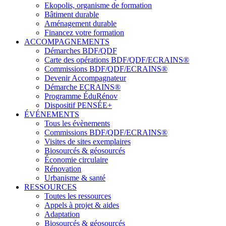
Ekopolis, organisme de formation
Bâtiment durable
Aménagement durable
Financez votre formation
ACCOMPAGNEMENTS
Démarches BDF/QDF
Carte des opérations BDF/QDF/ECRAINS®
Commissions BDF/QDF/ECRAINS®
Devenir Accompagnateur
Démarche ECRAINS®
Programme ÉduRénov
Dispositif PENSÉE+
ÉVÉNEMENTS
Tous les évènements
Commissions BDF/QDF/ECRAINS®
Visites de sites exemplaires
Biosourcés & géosourcés
Économie circulaire
Rénovation
Urbanisme & santé
RESSOURCES
Toutes les ressources
Appels à projet & aides
Adaptation
Biosourcés & géosourcés