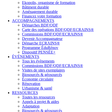
Ekopolis, organisme de formation
Bâtiment durable
Aménagement durable
Financez votre formation
ACCOMPAGNEMENTS
Démarches BDF/QDF
Carte des opérations BDF/QDF/ECRAINS®
Commissions BDF/QDF/ECRAINS®
Devenir Accompagnateur
Démarche ECRAINS®
Programme ÉduRénov
Dispositif PENSÉE+
ÉVÉNEMENTS
Tous les évènements
Commissions BDF/QDF/ECRAINS®
Visites de sites exemplaires
Biosourcés & géosourcés
Économie circulaire
Rénovation
Urbanisme & santé
RESSOURCES
Toutes les ressources
Appels à projet & aides
Adaptation
Biosourcés & géosourcés