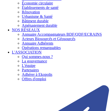
Économie circulaire
Établissements de santé
Rénovation
Urbanisme & Santé
Bâtiment durable
Aménagement durable
NOS RÉSEAUX
Annuaire Accompagnateurs BDF/QDF/ECRAINS
Acteurs Biosourcés et Géosourcés
Annuaire Adhérents
Opérations remarquables
L'ASSOCIATION
Qui sommes-nous ?
La gouvernance
L'équipe
Partenaires
Adhérer à Ekopolis
Offres d'emploi