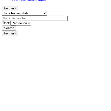
Fermer
×
Trier
Fermer
×