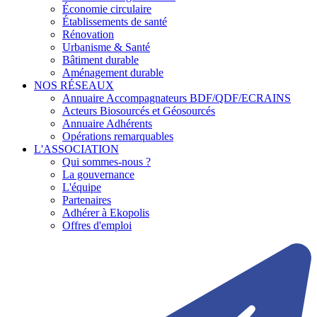
Économie circulaire
Établissements de santé
Rénovation
Urbanisme & Santé
Bâtiment durable
Aménagement durable
NOS RÉSEAUX
Annuaire Accompagnateurs BDF/QDF/ECRAINS
Acteurs Biosourcés et Géosourcés
Annuaire Adhérents
Opérations remarquables
L'ASSOCIATION
Qui sommes-nous ?
La gouvernance
L'équipe
Partenaires
Adhérer à Ekopolis
Offres d'emploi