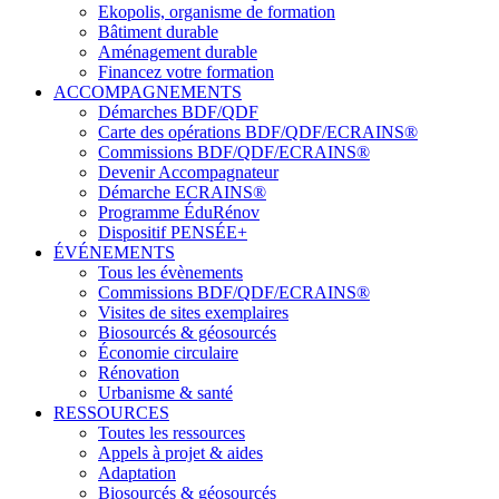
Ekopolis, organisme de formation
Bâtiment durable
Aménagement durable
Financez votre formation
ACCOMPAGNEMENTS
Démarches BDF/QDF
Carte des opérations BDF/QDF/ECRAINS®
Commissions BDF/QDF/ECRAINS®
Devenir Accompagnateur
Démarche ECRAINS®
Programme ÉduRénov
Dispositif PENSÉE+
ÉVÉNEMENTS
Tous les évènements
Commissions BDF/QDF/ECRAINS®
Visites de sites exemplaires
Biosourcés & géosourcés
Économie circulaire
Rénovation
Urbanisme & santé
RESSOURCES
Toutes les ressources
Appels à projet & aides
Adaptation
Biosourcés & géosourcés