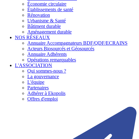
Économie circulaire
Établissements de santé
Rénovation
Urbanisme & Santé
Bâtiment durable
Aménagement durable
NOS RÉSEAUX
Annuaire Accompagnateurs BDF/QDF/ECRAINS
Acteurs Biosourcés et Géosourcés
Annuaire Adhérents
Opérations remarquables
L'ASSOCIATION
Qui sommes-nous ?
La gouvernance
L'équipe
Partenaires
Adhérer à Ekopolis
Offres d'emploi