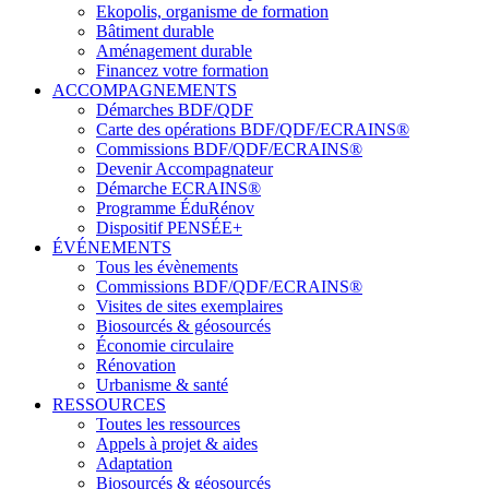
Ekopolis, organisme de formation
Bâtiment durable
Aménagement durable
Financez votre formation
ACCOMPAGNEMENTS
Démarches BDF/QDF
Carte des opérations BDF/QDF/ECRAINS®
Commissions BDF/QDF/ECRAINS®
Devenir Accompagnateur
Démarche ECRAINS®
Programme ÉduRénov
Dispositif PENSÉE+
ÉVÉNEMENTS
Tous les évènements
Commissions BDF/QDF/ECRAINS®
Visites de sites exemplaires
Biosourcés & géosourcés
Économie circulaire
Rénovation
Urbanisme & santé
RESSOURCES
Toutes les ressources
Appels à projet & aides
Adaptation
Biosourcés & géosourcés