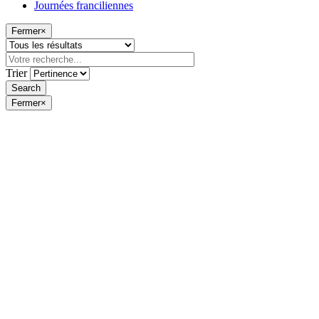
Journées franciliennes
Fermer
×
Trier
Fermer
×