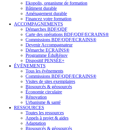
Ekopolis, organisme de formation
Bâtiment durable
Aménagement durable
Financez votre formation
ACCOMPAGNEMENTS
Démarches BDF/QDF
Carte des opérations BDF/QDF/ECRAINS®
Commissions BDF/QDF/ECRAINS®
Devenir Accompagnateur
Démarche ECRAINS®
Programme ÉduRénov
Dispositif PENSÉE+
ÉVÉNEMENTS
Tous les évènements
Commissions BDF/QDF/ECRAINS®
Visites de sites exemplaires
Biosourcés & géosourcés
Économie circulaire
Rénovation
Urbanisme & santé
RESSOURCES
Toutes les ressources
Appels à projet & aides
Adaptation
Biosourcés & géosourcés