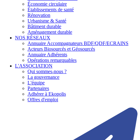
Économie circulaire
Établissements de santé
Rénovation
Urbanisme & Santé
Bâtiment durable
Aménagement durable
NOS RÉSEAUX
Annuaire Accompagnateurs BDF/QDF/ECRAINS
Acteurs Biosourcés et Géosourcés
Annuaire Adhérents
Opérations remarquables
L'ASSOCIATION
Qui sommes-nous ?
La gouvernance
L'équipe
Partenaires
Adhérer à Ekopolis
Offres d'emploi